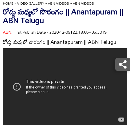
HOME
»
VIDEO GALLERY
»
ABN VIDEOS
»
ABN VIDEOS
రోడ్డు మధ్యలో సొరంగం || Anantapuram ||
ABN Telugu
ABN
, First Publish Date - 2020-12-09T22:18:05+05:30 IST
రోడ్డు మధ్యలో సొరంగం || Anantapuram || ABN Telugu