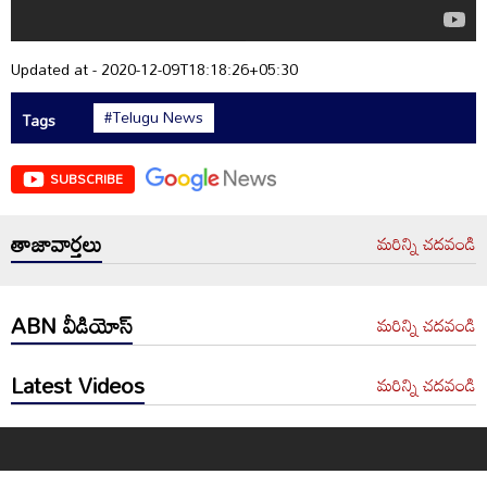
Updated at - 2020-12-09T18:18:26+05:30
#Telugu News
Tags
SUBSCRIBE
తాజావార్తలు
మరిన్ని చదవండి
ABN వీడియోస్
మరిన్ని చదవండి
Latest Videos
మరిన్ని చదవండి