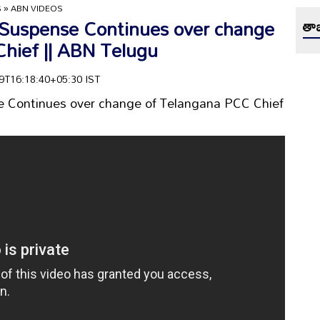
S
»
ABN VIDEOS
 | Suspense Continues over change
తాజ
hief || ABN Telugu
-09T16:18:40+05:30 IST
nse Continues over change of Telangana PCC Chief