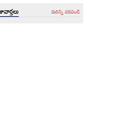
ావార్తలు
మరిన్ని చదవండి