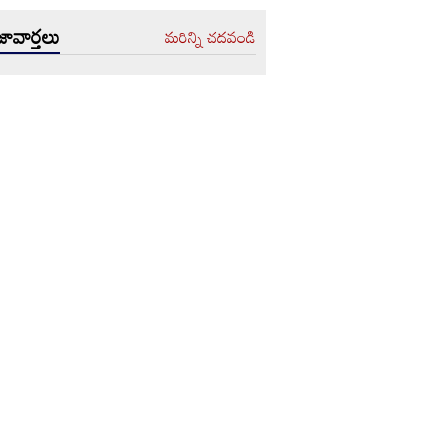
ావార్తలు
మరిన్ని చదవండి