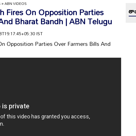
S
»
ABN VIDEOS
 Fires On Opposition Parties
తాజ
 And Bharat Bandh | ABN Telugu
-08T19:17:45+05:30 IST
n Opposition Parties Over Farmers Bills And