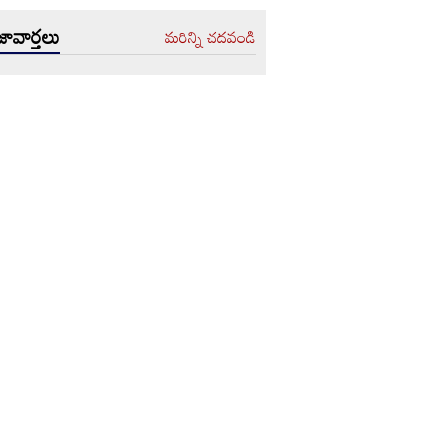
ావార్తలు
మరిన్ని చదవండి