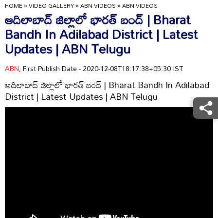
HOME
»
VIDEO GALLERY
»
ABN VIDEOS
»
ABN VIDEOS
ఆదిలాబాద్ జిల్లాలో భారత్ బంద్ | Bharat
Bandh In Adilabad District | Latest
Updates | ABN Telugu
ABN
, First Publish Date - 2020-12-08T18:17:38+05:30 IST
ఆదిలాబాద్ జిల్లాలో భారత్ బంద్ | Bharat Bandh In Adilabad
District | Latest Updates | ABN Telugu