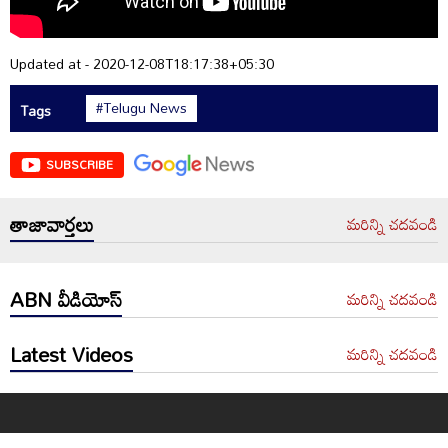
Updated at - 2020-12-08T18:17:38+05:30
#Telugu News
Tags
SUBSCRIBE
తాజావార్తలు
మరిన్ని చదవండి
ABN వీడియోస్
మరిన్ని చదవండి
Latest Videos
మరిన్ని చదవండి