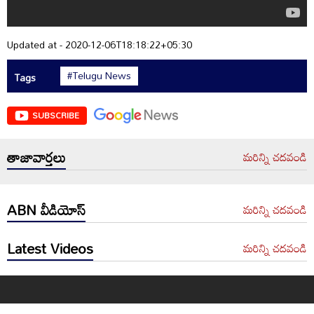
Updated at - 2020-12-06T18:18:22+05:30
#Telugu News
Tags
SUBSCRIBE
తాజావార్తలు
మరిన్ని చదవండి
ABN వీడియోస్
మరిన్ని చదవండి
Latest Videos
మరిన్ని చదవండి