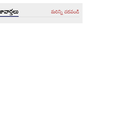
ావార్తలు
మరిన్ని చదవండి