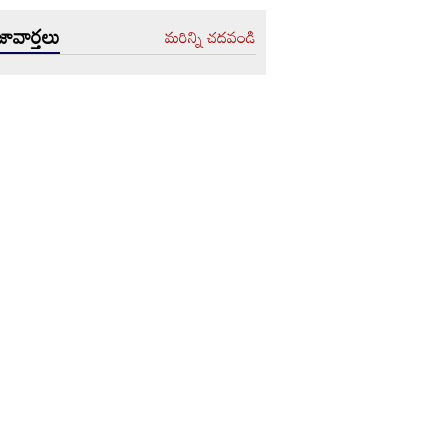
ావార్తలు
మరిన్ని చదవండి