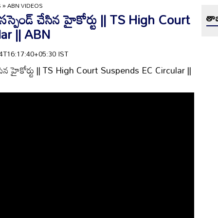
S
»
ABN VIDEOS
సస్పెండ్ చేసిన హైకోర్టు || TS High Court
తాజ
ar || ABN
-04T16:17:40+05:30 IST
చేసిన హైకోర్టు || TS High Court Suspends EC Circular ||