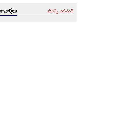
ావార్తలు
మరిన్ని చదవండి