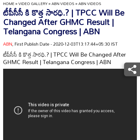
HOME
»
VIDEO GALLERY
»
ABN VIDEOS
»
ABN VIDEOS
టీపీసీసీ కి కొత్త సారధి.? | TPCC Will Be
Changed After GHMC Result |
Telangana Congress | ABN
ABN
, First Publish Date - 2020-12-03T13:17:44+05:30 IST
టీపీసీసీ కి కొత్త సారధి.? | TPCC Will Be Changed After
GHMC Result | Telangana Congress | ABN