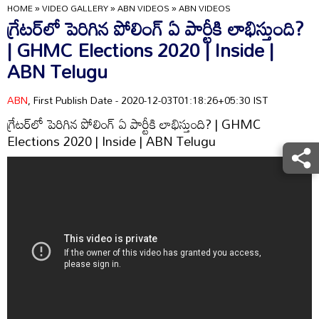
HOME
»
VIDEO GALLERY
»
ABN VIDEOS
»
ABN VIDEOS
గ్రేటర్‌లో పెరిగిన పోలింగ్ ఏ పార్టీకి లాభిస్తుంది?
| GHMC Elections 2020 | Inside |
ABN Telugu
ABN
, First Publish Date - 2020-12-03T01:18:26+05:30 IST
గ్రేటర్‌లో పెరిగిన పోలింగ్ ఏ పార్టీకి లాభిస్తుంది? | GHMC
Elections 2020 | Inside | ABN Telugu