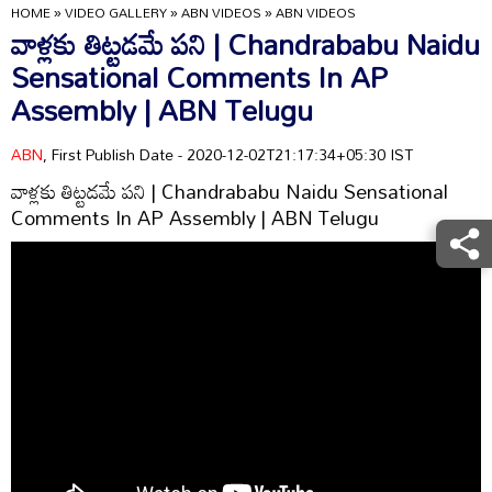
HOME
»
VIDEO GALLERY
»
ABN VIDEOS
»
ABN VIDEOS
వాళ్లకు తిట్టడమే పని | Chandrababu Naidu
Sensational Comments In AP
Assembly | ABN Telugu
ABN
, First Publish Date - 2020-12-02T21:17:34+05:30 IST
వాళ్లకు తిట్టడమే పని | Chandrababu Naidu Sensational
Comments In AP Assembly | ABN Telugu