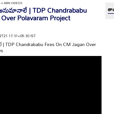
S
»
ABN VIDEOS
ం అనుమానాలే | TDP Chandrababu
తాజ
 Over Polavaram Project
-02T21:17:31+05:30 IST
ాలే | TDP Chandrababu Fires On CM Jagan Over
es