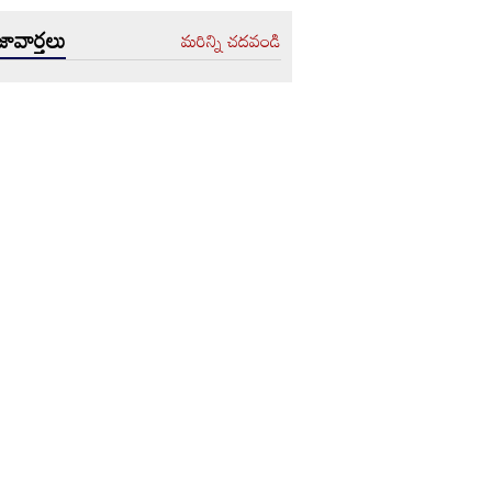
ావార్తలు
మరిన్ని చదవండి