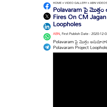
HOME
»
VIDEO GALLERY
»
ABN VIDEO
Polavaram పై మొత్త
Fires On CM Jagan
Loopholes
ABN
, First Publish Date - 2020-12
Polavaram పై మొత్తం అనుమాన
Polavaram Project Loophol