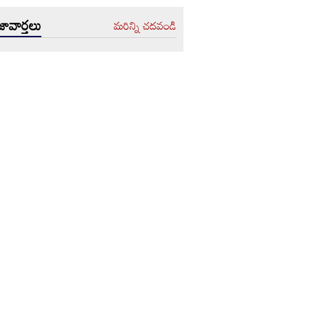
ావార్తలు
మరిన్ని చదవండి