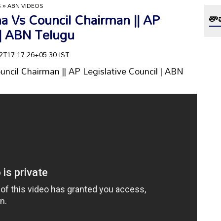
S
»
ABN VIDEOS
a Vs Council Chairman || AP
తాజ
 | ABN Telugu
-02T17:17:26+05:30 IST
ncil Chairman || AP Legislative Council | ABN