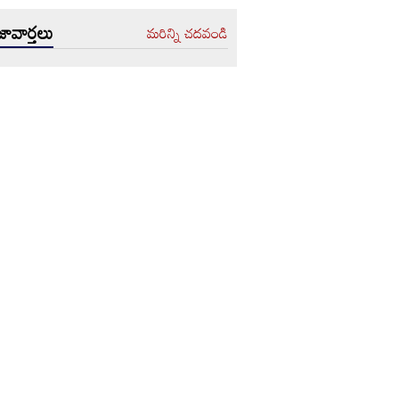
ావార్తలు
మరిన్ని చదవండి