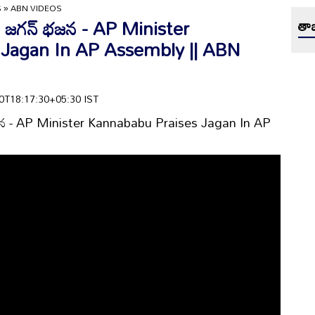
S
»
ABN VIDEOS
ేం జగన్ భజన - AP Minister
తాజ
 Jagan In AP Assembly || ABN
-30T18:17:30+05:30 IST
 భజన - AP Minister Kannababu Praises Jagan In AP