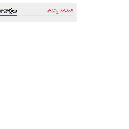
ావార్తలు
మరిన్ని చదవండి