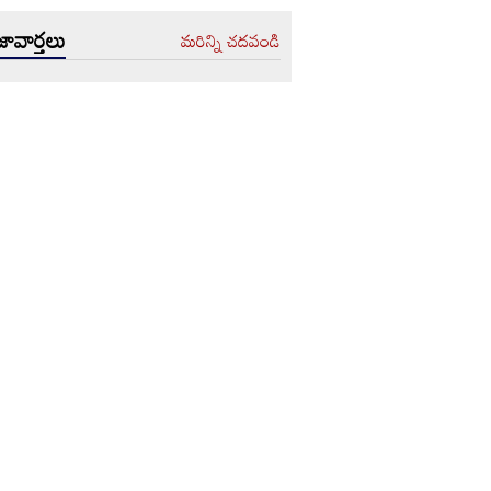
ావార్తలు
మరిన్ని చదవండి