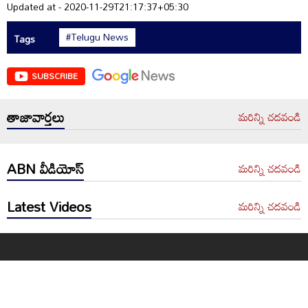
Updated at - 2020-11-29T21:17:37+05:30
#Telugu News
Tags
SUBSCRIBE
తాజావార్తలు
మరిన్ని చదవండి
ABN వీడియోస్
మరిన్ని చదవండి
Latest Videos
మరిన్ని చదవండి