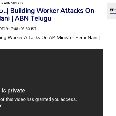
S
»
ABN VIDEOS
త్నం..| Building Worker Attacks On
తాజ
Nani | ABN Telugu
-29T19:17:48+05:30 IST
Building Worker Attacks On AP Minister Perni Nani |