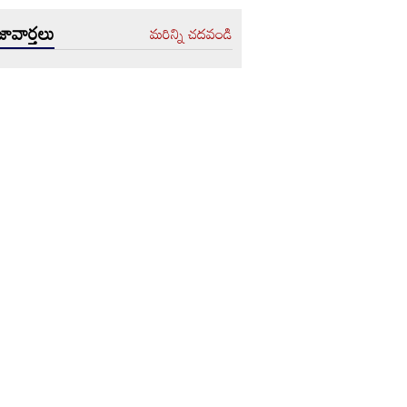
ావార్తలు
మరిన్ని చదవండి