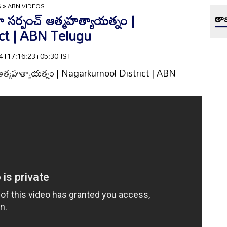
S
»
ABN VIDEOS
ిళా సర్పంచ్ ఆత్మహత్యాయత్నం |
తాజ
ict | ABN Telugu
-24T17:16:23+05:30 IST
ంచ్ ఆత్మహత్యాయత్నం | Nagarkurnool District | ABN