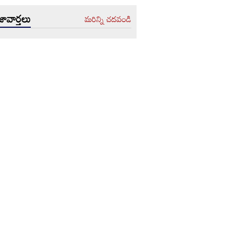
ావార్తలు
మరిన్ని చదవండి