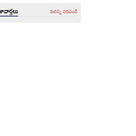
ావార్తలు
మరిన్ని చదవండి