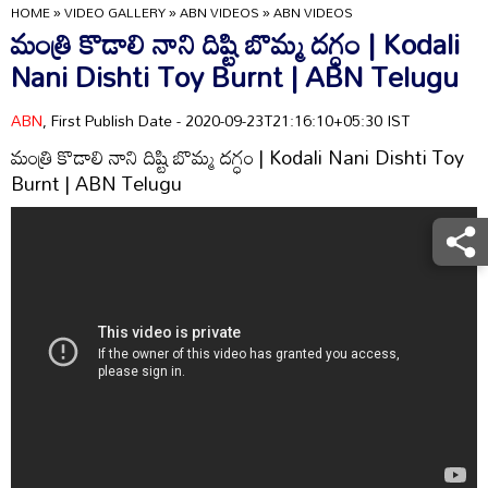
HOME
»
VIDEO GALLERY
»
ABN VIDEOS
»
ABN VIDEOS
మంత్రి కొడాలి నాని దిష్టి బొమ్మ దగ్ధం | Kodali
Nani Dishti Toy Burnt | ABN Telugu
ABN
, First Publish Date - 2020-09-23T21:16:10+05:30 IST
మంత్రి కొడాలి నాని దిష్టి బొమ్మ దగ్ధం | Kodali Nani Dishti Toy
Burnt | ABN Telugu