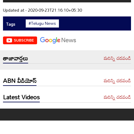
Updated at - 2020-09-23T21:16:10+05:30
#Telugu News
Tags
SUBSCRIBE
తాజావార్తలు
మరిన్ని చదవండి
ABN వీడియోస్
మరిన్ని చదవండి
Latest Videos
మరిన్ని చదవండి