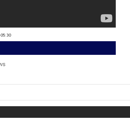
+05:30