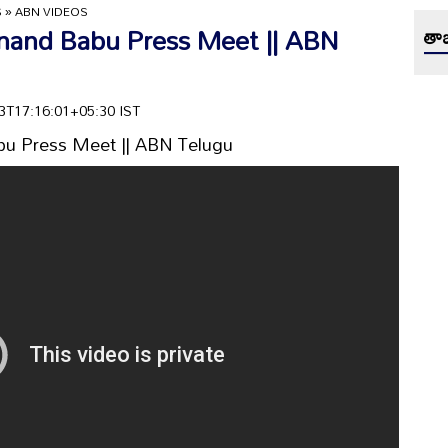
S
»
ABN VIDEOS
nand Babu Press Meet || ABN
తాజ
-23T17:16:01+05:30 IST
u Press Meet || ABN Telugu