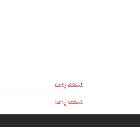
మరిన్ని చదవండి
మరిన్ని చదవండి