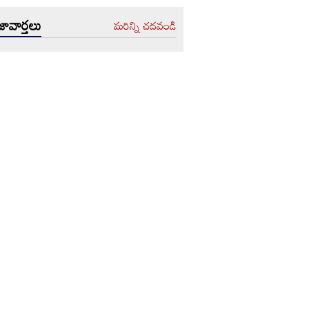
ావార్తలు
మరిన్ని చదవండి