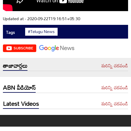
Updated at - 2020-09-22T19:16:51+05:30
#Telugu News
Tags
SUBSCRIBE
తాజావార్తలు
మరిన్ని చదవండి
ABN వీడియోస్
మరిన్ని చదవండి
Latest Videos
మరిన్ని చదవండి