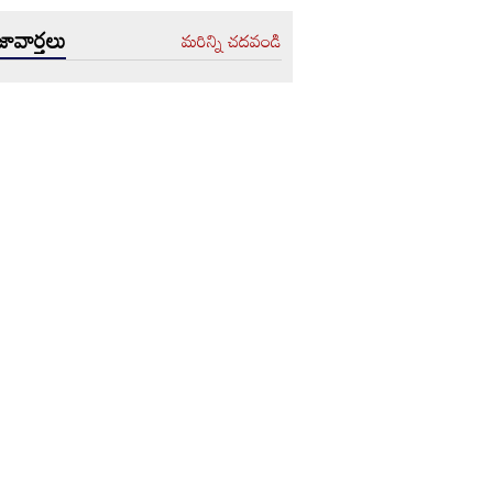
ావార్తలు
మరిన్ని చదవండి