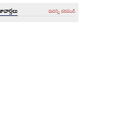
ావార్తలు
మరిన్ని చదవండి