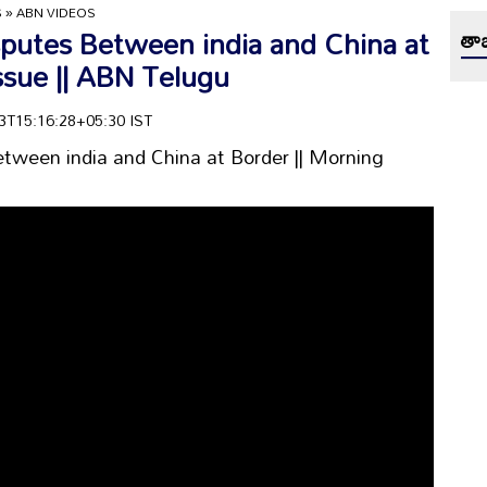
S
»
ABN VIDEOS
Disputes Between india and China at
తాజ
ssue || ABN Telugu
-03T15:16:28+05:30 IST
 Between india and China at Border || Morning