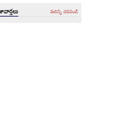
ావార్తలు
మరిన్ని చదవండి