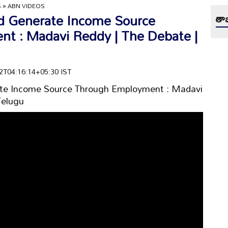
S
»
ABN VIDEOS
 Generate Income Source
తాజ
t : Madavi Reddy | The Debate |
-02T04:16:14+05:30 IST
te Income Source Through Employment : Madavi
Telugu