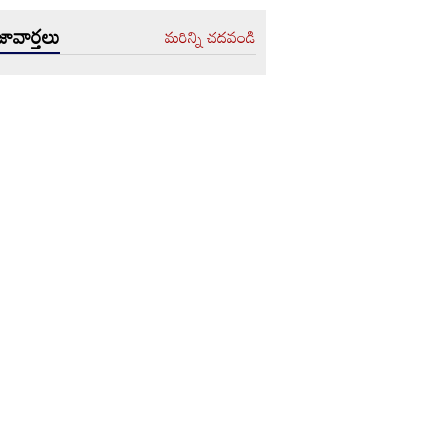
ావార్తలు
మరిన్ని చదవండి