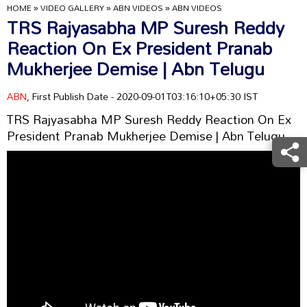
HOME
»
VIDEO GALLERY
»
ABN VIDEOS
»
ABN VIDEOS
TRS Rajyasabha MP Suresh Reddy
Reaction On Ex President Pranab
Mukherjee Demise | Abn Telugu
ABN
, First Publish Date - 2020-09-01T03:16:10+05:30 IST
TRS Rajyasabha MP Suresh Reddy Reaction On Ex
President Pranab Mukherjee Demise | Abn Telugu