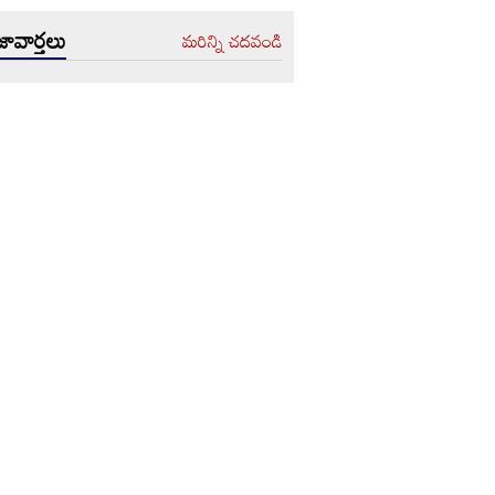
ావార్తలు
మరిన్ని చదవండి