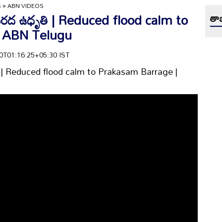
S
»
ABN VIDEOS
గిన వరద ఉధృతి | Reduced flood calm to
తాజ
| ABN Telugu
-30T01:16:25+05:30 IST
ఉధృతి | Reduced flood calm to Prakasam Barrage |