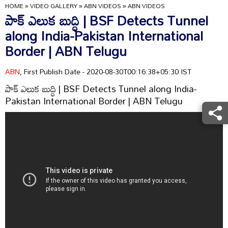
HOME
»
VIDEO GALLERY
»
ABN VIDEOS
»
ABN VIDEOS
పాక్‌ ఎలుక బుద్ధి | BSF Detects Tunnel
along India-Pakistan International
Border | ABN Telugu
ABN
, First Publish Date - 2020-08-30T00:16:38+05:30 IST
పాక్‌ ఎలుక బుద్ధి | BSF Detects Tunnel along India-
Pakistan International Border | ABN Telugu