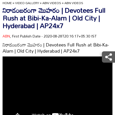
HOME
»
VIDEO GALLERY
»
ABN VIDEOS
»
ABN VIDEOS
నిరాడంబరంగా మొహరం | Devotees Full
Rush at Bibi-Ka-Alam | Old City |
Hyderabad | AP24x7
ABN
, First Publish Date - 2020-08-28T20:16:17+05:30 IST
నిరాడంబరంగా మొహరం | Devotees Full Rush at Bibi-Ka-
Alam | Old City | Hyderabad | AP24x7