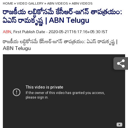
HOME
»
VIDEO GALLERY
»
ABN VIDEOS
»
ABN VIDEOS
రాజకీయ లబ్దికోసమే కేసీఆర్‌-జగన్‌ తాపత్రయం:
ఏఎస్‌ రామకృష్ణ | ABN Telugu
ABN
, First Publish Date - 2020-05-21T16:17:16+05:30 IST
రాజకీయ లబ్దికోసమే కేసీఆర్‌-జగన్‌ తాపత్రయం: ఏఎస్‌ రామకృష్ణ |
ABN Telugu