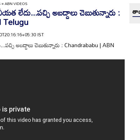
S
»
ABN VIDEOS
సనీయత లేదు...పచ్చి అబద్దాలు చెబుతున్నారు :
తాజ
 Telugu
-20T20:16:16+05:30 IST
దు...పచ్చి అబద్దాలు చెబుతున్నారు : Chandrababu | ABN