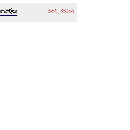
ావార్తలు
మరిన్ని చదవండి