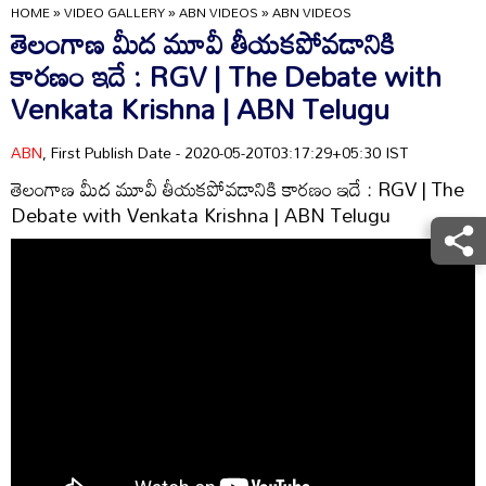
HOME
»
VIDEO GALLERY
»
ABN VIDEOS
»
ABN VIDEOS
తెలంగాణ మీద మూవీ తీయకపోవడానికి
కారణం ఇదే : RGV | The Debate with
Venkata Krishna | ABN Telugu
ABN
, First Publish Date - 2020-05-20T03:17:29+05:30 IST
తెలంగాణ మీద మూవీ తీయకపోవడానికి కారణం ఇదే : RGV | The
Debate with Venkata Krishna | ABN Telugu