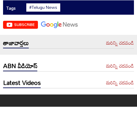
#Telugu News
Tags
SUBSCRIBE
తాజావార్తలు
మరిన్ని చదవండి
ABN వీడియోస్
మరిన్ని చదవండి
Latest Videos
మరిన్ని చదవండి