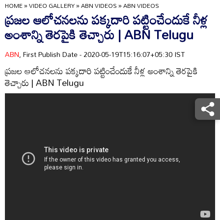
HOME
»
VIDEO GALLERY
»
ABN VIDEOS
»
ABN VIDEOS
ప్రజల ఆలోచనలను పక్కదారి పట్టించేందుకే నీళ్ల
అంశాన్ని తెరపైకి తెచ్చారు | ABN Telugu
ABN
, First Publish Date - 2020-05-19T15:16:07+05:30 IST
ప్రజల ఆలోచనలను పక్కదారి పట్టించేందుకే నీళ్ల అంశాన్ని తెరపైకి
తెచ్చారు | ABN Telugu