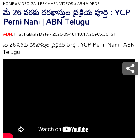
HOME
»
VIDEO GALLERY
»
ABN VIDEOS
»
ABN VIDEOS
మే 26 వరకు దరఖాస్తుల ప్రక్రియ పూర్తి : YCP
Perni Nani | ABN Telugu
ABN
, First Publish Date - 2020-05-18T18:17:20+05:30 IST
మే 26 వరకు దరఖాస్తుల ప్రక్రియ పూర్తి : YCP Perni Nani | ABN
Telugu