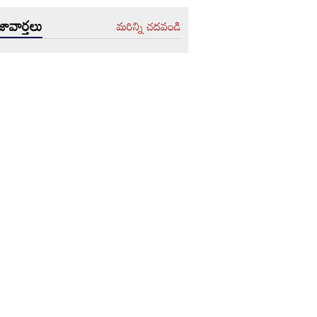
ావార్తలు
మరిన్ని చదవండి