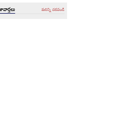
ావార్తలు
మరిన్ని చదవండి