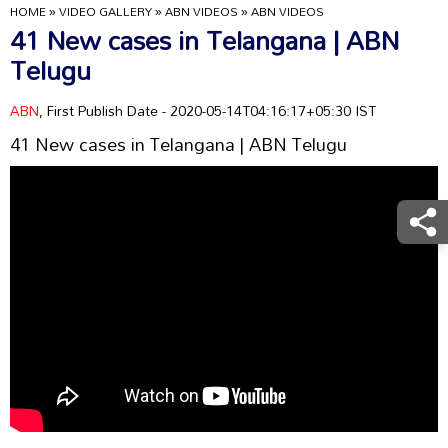
HOME
»
VIDEO GALLERY
»
ABN VIDEOS
»
ABN VIDEOS
41 New cases in Telangana | ABN
Telugu
ABN
, First Publish Date - 2020-05-14T04:16:17+05:30 IST
41 New cases in Telangana | ABN Telugu