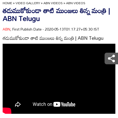
HOME
»
VIDEO GALLERY
»
ABN VIDEOS
»
ABN VIDEOS
తడుముకోకుండా తాటి ముంజలు తిన్న మంత్రి |
ABN Telugu
ABN
, First Publish Date - 2020-05-13T01:17:27+05:30 IST
తడుముకోకుండా తాటి ముంజలు తిన్న మంత్రి | ABN Telugu