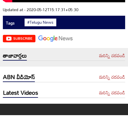
Updated at - 2020-05-12T15:17:31+05:30
#Telugu News
Tags
SUBSCRIBE
తాజావార్తలు
మరిన్ని చదవండి
ABN వీడియోస్
మరిన్ని చదవండి
Latest Videos
మరిన్ని చదవండి