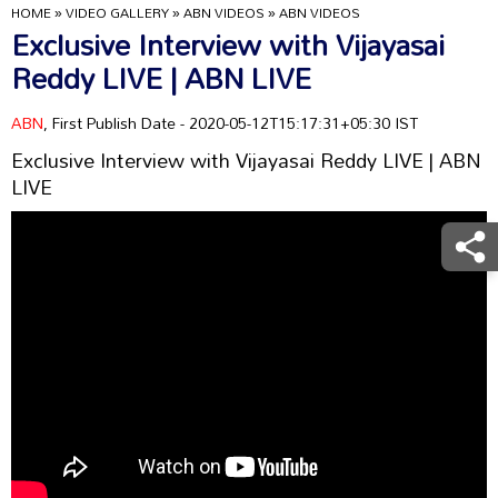
HOME
»
VIDEO GALLERY
»
ABN VIDEOS
»
ABN VIDEOS
Exclusive Interview with Vijayasai
Reddy LIVE | ABN LIVE
ABN
, First Publish Date - 2020-05-12T15:17:31+05:30 IST
Exclusive Interview with Vijayasai Reddy LIVE | ABN
LIVE