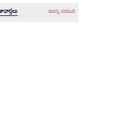
ావార్తలు
మరిన్ని చదవండి