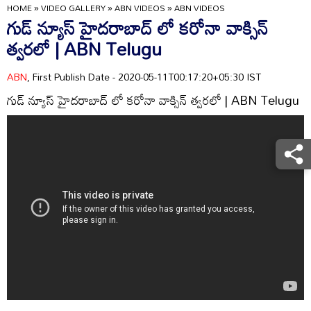
HOME
»
VIDEO GALLERY
»
ABN VIDEOS
»
ABN VIDEOS
గుడ్ న్యూస్ హైదరాబాద్ లో కరోనా వాక్సిన్
త్వరలో | ABN Telugu
ABN
, First Publish Date - 2020-05-11T00:17:20+05:30 IST
గుడ్ న్యూస్ హైదరాబాద్ లో కరోనా వాక్సిన్ త్వరలో | ABN Telugu