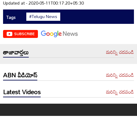
Updated at - 2020-05-11T00:17:20+05:30
#Telugu News
Tags
SUBSCRIBE
తాజావార్తలు
మరిన్ని చదవండి
ABN వీడియోస్
మరిన్ని చదవండి
Latest Videos
మరిన్ని చదవండి