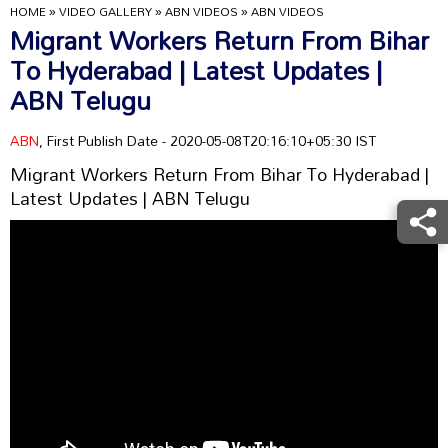
HOME
»
VIDEO GALLERY
»
ABN VIDEOS
»
ABN VIDEOS
Migrant Workers Return From Bihar
To Hyderabad | Latest Updates |
ABN Telugu
ABN
, First Publish Date - 2020-05-08T20:16:10+05:30 IST
Migrant Workers Return From Bihar To Hyderabad |
Latest Updates | ABN Telugu