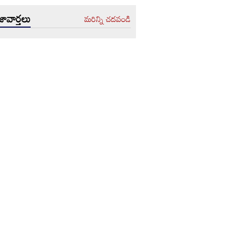
ావార్తలు
మరిన్ని చదవండి