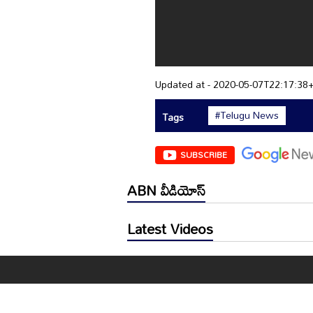
Updated at - 2020-05-07T22:17:38
#Telugu News
Tags
SUBSCRIBE
ABN వీడియోస్
Latest Videos