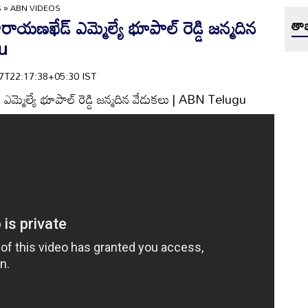
S
»
ABN VIDEOS
న నారాయణఖేడ్‌ ఎమ్మెల్యే భూపాల్ రెడ్డి జన్మదిన
తాజ
u
-07T22:17:38+05:30 IST
ేడ్‌ ఎమ్మెల్యే భూపాల్ రెడ్డి జన్మదిన వేడుకలు | ABN Telugu